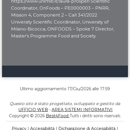
https://www.unimib.it/laura-prosperi Scientific
Coordinator, OnFoods – PE0000003 – PNRR,
Mission 4, Component 2 – Call 341/2022
University Scientific Coordinator, University of
Milano-Bicocca, ONFOODS – Spoke 7 Director,
Master’s Programme Food and Society.
Ultimo aggiornamento 17/Giu/2026 alle 17:59
Questo sito è stato progettato, sviluppato e gestito da
UFFICIO WEB
-
AREA SISTEMI INFORMATIVI
Copyright © 2026
Best4Food
Tutti i diritti sono riservati.
Privacy
|
Accessibilità
|
Dichiarazione di Accessibilità
|