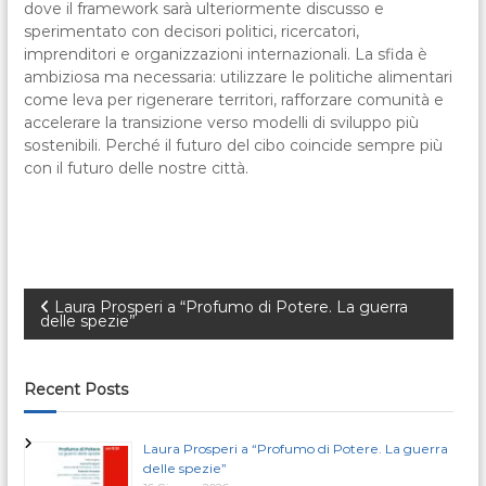
dove il framework sarà ulteriormente discusso e
sperimentato con decisori politici, ricercatori,
imprenditori e organizzazioni internazionali. La sfida è
ambiziosa ma necessaria: utilizzare le politiche alimentari
come leva per rigenerare territori, rafforzare comunità e
accelerare la transizione verso modelli di sviluppo più
sostenibili. Perché il futuro del cibo coincide sempre più
con il futuro delle nostre città.
N
Laura Prosperi a “Profumo di Potere. La guerra
delle spezie”
a
Recent Posts
v
i
Laura Prosperi a “Profumo di Potere. La guerra
delle spezie”