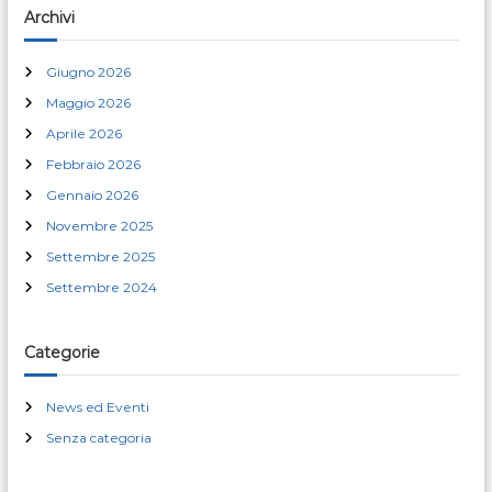
a
i
c
Archivi
a
:
c
Giugno 2026
Maggio 2026
o
Aprile 2026
l
Febbraio 2026
Gennaio 2026
i
Novembre 2025
Settembre 2025
Settembre 2024
Categorie
News ed Eventi
Senza categoria