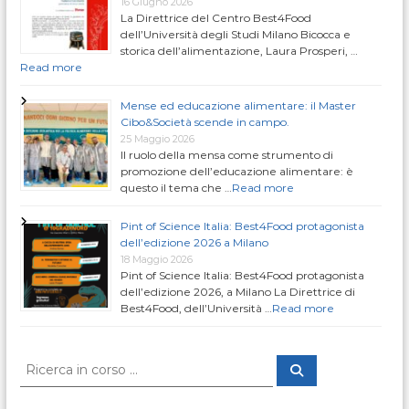
16 Giugno 2026
g
La Direttrice del Centro Best4Food
dell’Università degli Studi Milano Bicocca e
a
storica dell’alimentazione, Laura Prosperi, …
Read more
z
Mense ed educazione alimentare: il Master
Cibo&Società scende in campo.
i
25 Maggio 2026
Il ruolo della mensa come strumento di
promozione dell’educazione alimentare: è
o
questo il tema che …
Read more
n
Pint of Science Italia: Best4Food protagonista
dell’edizione 2026 a Milano
e
18 Maggio 2026
Pint of Science Italia: Best4Food protagonista
dell’edizione 2026, a Milano La Direttrice di
a
Best4Food, dell’Università …
Read more
r
C
C
t
e
e
r
r
c